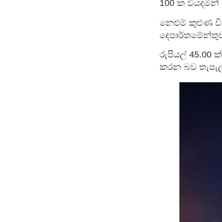
100 ක වියදමින්
නෙළුම් කුළුණ වි
දෙපාර්තමේන්ත
රුපියල් 45.00 
කරන බව තැපැල් 