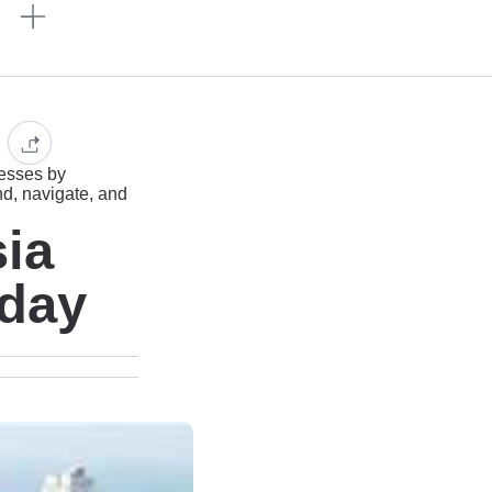
n
esses by
nd, navigate, and
sia
oday