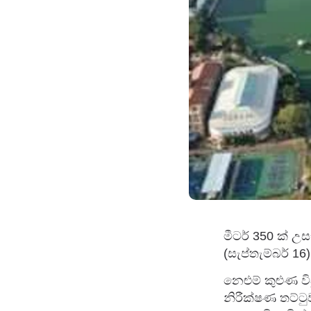
මීටර් 350 ක් උ
(සැප්තැම්බර් 16
නෙළුම් කුළුණ 
නිරීක්ෂණ තට්ටු