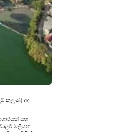
ම් කුලුණ) අද
ණාගාරයක් සහ
ඩොලර් මිලියන