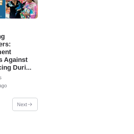
ng
rs:
ent
es Against
ing Duri...
s
ago
Next