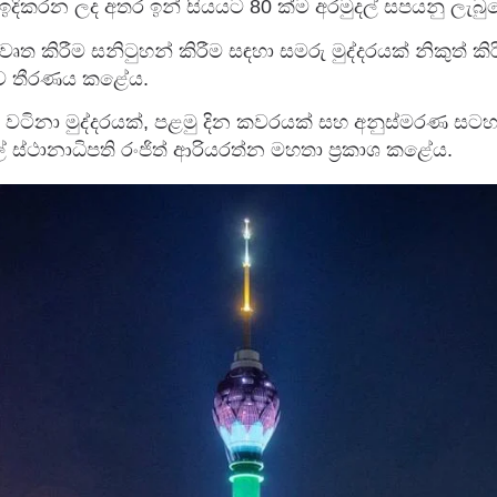
 ඉදිකරන ලද අතර ඉන් සියයට 80 ක්ම අරමුදල් සපයනු ලැබුව
වෘත කිරීම සනිටුහන් කිරීම සඳහා සමරු මුද්දරයක් නිකුත් කි
ුව තීරණය කළේය.
ක් වටිනා මුද්දරයක්, පළමු දින කවරයක් සහ අනුස්මරණ සටහ
ස්ථානාධිපති රංජිත් ආරියරත්න මහතා ප්‍රකාශ කළේය.