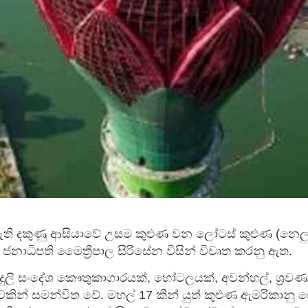
සැති දකුණු ආසියාවේ උසම කුළුණ වන ලෝටස් කුළුණ (නෙලු
) ජනාධිපති මෛත්‍රීපාල සිරිසේන විසින් විවෘත කරනු ඇත.
විදුලි සංදේශ කෞතුකාගාරයක්, හෝටලයක්, අවන්හල්, ශ්‍රව
වකින් සමන්විත වේ. මහල් 17 කින් යුත් කුළුණ ඇමරිකානු 