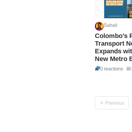
Suhail
Colombo’s P
Transport N
Expands wi
New Metro B
0 reactions
Previous