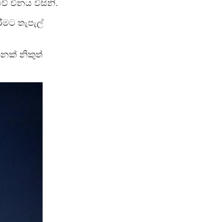
ේ චීනය විසිනි.
රීමට තැපැල්
නක් නිකුත්