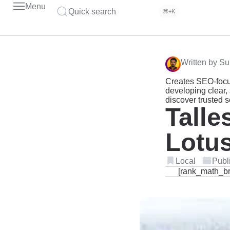
Menu
Quick search
⌘+K
Written by Su
Creates SEO-focu
developing clear, 
discover trusted 
Talle
Lotus
Local
Publ
[rank_math_b