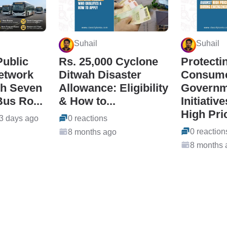
Suhail
Suhail
ublic
Rs. 25,000 Cyclone
Protecti
etwork
Ditwah Disaster
Consume
th Seven
Allowance: Eligibility
Governm
us Ro...
& How to...
Initiativ
High Pric
3 days ago
0 reactions
0 reaction
8 months ago
8 months 