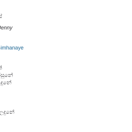
ේ
Jenny
(Gimhanaye


සුනේ 

ුනේ 

ලදුනේ 
