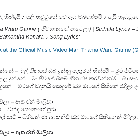
රු හින්දයි ♪ යලි හමුවුනේ මේ දෑස ඔබගේමයි ♪ ඇයි හැඬවූය
 Waru Ganne ( ගිම්හානයේ පාවෙලා) | Sinhala Lyrics – 
. Samantha Konara ♪ Song Lyrics:
ok at the Official Music Video Man Thama Waru Ganne 
න්නේ – මල් හීනයේ ඔබ දුන්නු පැතුමන් හින්දයි – මුළු ජීවිතේ
ල් දුන්නේ – මං ජීවිතේ ඔබෙ හීන රජ කරවන්නයි – මා සැර
ුනේ – ඔබගේ වදනයි සොදුරේ ඔබ මා..ගේ සිහිනේ රැදිලා ලද
ලා – ඈත රන් මාලිඟා 

 – වින්ද සෙනෙහේ පුරා 

පාවී – සිහිනේ මා අද තනිවී ඔබ මා..ගේ සිහිනෙන් මිදිලා 