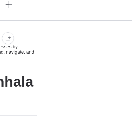
n
esses by
nd, navigate, and
nhala