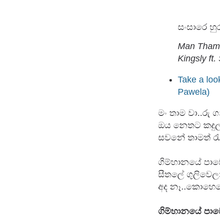
සංසාරෙ හු
Man Thama
Kingsly ft
Take a lo
Pawela)
මං තාම වා..රු ග
ඔය නෙතට කදුලැ
සවනේ තාමත් රැද
ගිම්හානයේ පාවෙ
සීතලේ ගුලිවෙලා
අද නෑ..කොහෙදෝ 