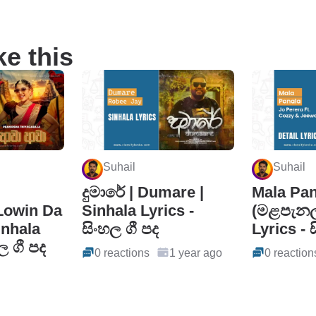
ke this
Suhail
Suhail
දුමාරේ | Dumare |
Mala Pan
Lowin Da
Sinhala Lyrics -
(මළපැනලා
inhala
සිංහල ගී පද
Lyrics - 
ල ගී පද
0 reactions
1 year ago
0 reaction