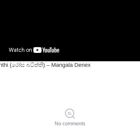
hthi (රෝස බටිත්ති) – Mangala Denex
No comments