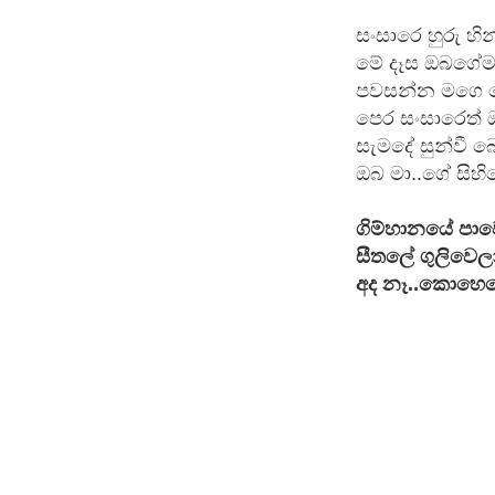
සංසාරෙ හුරු හින
මේ දෑස ඔබගේමයි
පවසන්න මගෙ ස
පෙර සංසාරෙත් ඔ
සැමදේ සුන්වී 
ඔබ මා..ගේ සිහින
ගිම්හානයේ පාවෙ
සීතලේ ගුලිවෙලා