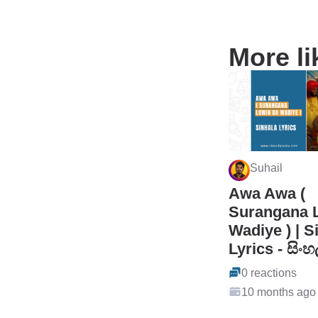
More li
Suhail
Awa Awa (
Surangana 
Wadiye ) | S
Lyrics - සිංහ
0 reactions
10 months ago