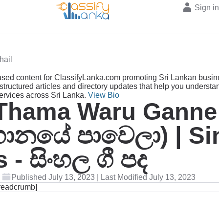
Sign i
hail
sed content for ClassifyLanka.com promoting Sri Lankan busin
structured articles and directory updates that help you understa
services across Sri Lanka.
View Bio
Thama Waru Ganne
්හානයේ පාවෙලා) | Si
s - සිංහල ගී පද
Published July 13, 2023 | Last Modified July 13, 2023
readcrumb]