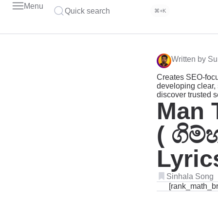
Menu
Quick search
⌘+K
Written by Su
Creates SEO-focu
developing clear, 
discover trusted 
Man 
( ගිම
Lyric
Sinhala Song
[rank_math_b