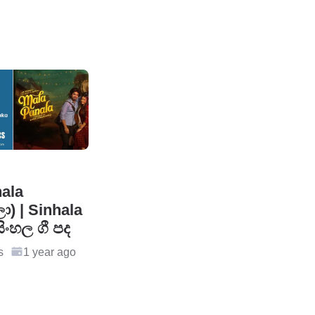
ala
) | Sinhala
සිංහල ගී පද
s
1 year ago