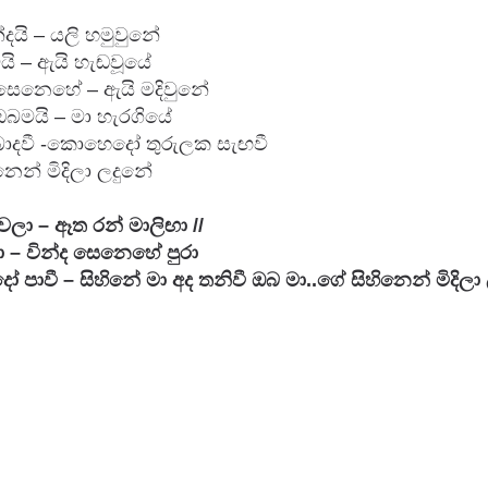
්දයි – යලි හමුවුනේ 

 – ඇයි හැඬවූයේ 

ෙනෙහේ – ඇයි මදිවුනේ 

බමයි – මා හැරගියේ 

බොදවී -කොහෙදෝ තුරුලක සැඟවී 

ෙන් මිදිලා ලදුනේ

ලා – ඈත රන් මාලිඟා //

 – වින්ද සෙනෙහේ පුරා 
