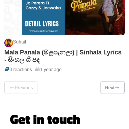
Suhail
Mala Panala (මළපැනලා) | Sinhala Lyrics
- සිංහල ගී පද
0 reactions
1 year ago
Previous
Next
Get in touch