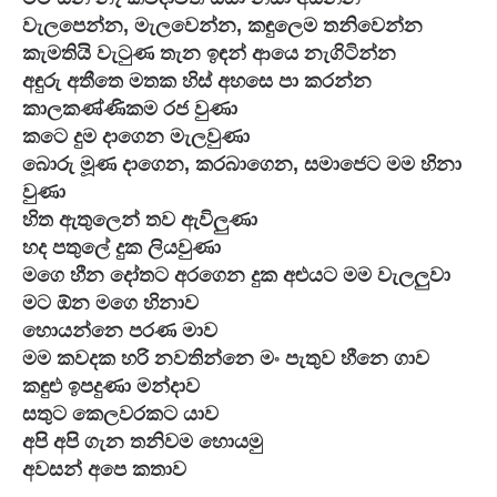
වැලපෙන්න, මැලවෙන්න, කඳුලෙම තනිවෙන්න

කැමතියි වැටුණ තැන ඉඳන් ආයෙ නැගිටින්න

අඳුරු අතීතෙ මතක හිස් අහසෙ පා කරන්න

කාලකණ්ණිකම රජ වුණා

කටෙ දුම දාගෙන මැලවුණා

බොරු මූණ දාගෙන, කරබාගෙන, සමාජෙට මම හිනා 
වුණා

හිත ඇතුලෙන් තව ඇවිලුණා

හද පතුලේ දුක ලියවුණා

මගෙ හීන දෝතට අරගෙන දුක අළුයට මම වැලලුවා

මට ඕන මගෙ හිනාව

හොයන්නෙ පරණ මාව

මම කවදක හරි නවතින්නෙ මං පැතුව හීනෙ ගාව

කඳුළු ඉපදුණා මන්දාව

සතුට කෙලවරකට යාව

අපි අපි ගැන තනිවම හොයමු

අවසන් අපෙ කතාව