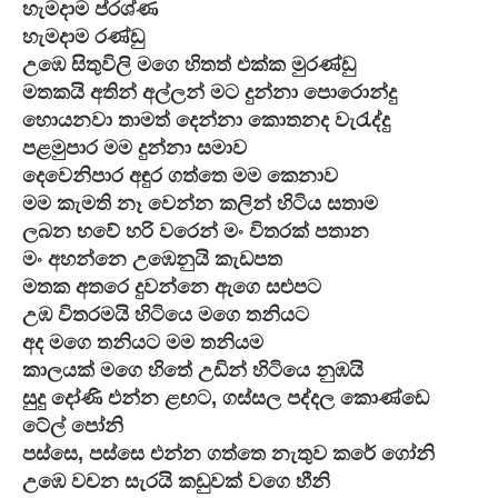
හැමදාම ප්රශ්ණ

හැමදාම රණ්ඩු

උඹෙ සිතුවිලි මගෙ හිතත් එක්ක මුරණ්ඩු

මතකයි අතින් අල්ලන් මට දුන්නා පොරොන්දු

හොයනවා තාමත් දෙන්නා කොතනද වැරැද්දු

පළමුපාර මම දුන්නා සමාව

දෙවෙනිපාර අඳුර ගත්තෙ මම කෙනාව

මම කැමති නෑ වෙන්න කලින් හිටිය සතාම

ලබන භවේ හරි වරෙන් මං විතරක් පතාන

මං අහන්නෙ උඹෙනුයි කැඩපත

මතක අතරෙ දුවන්නෙ ඇගෙ සළුපට

උඹ විතරමයි හිටියෙ මගෙ තනියට

අද මගෙ තනියට මම තනියම

කාලයක් මගෙ හිතේ උඩින් හිටියෙ නුඹයි

සුදු දෝණි එන්න ළඟට, ගස්සල පද්දල කොණ්ඩෙ 
ටේල් පෝනි

පස්සෙ, පස්සෙ එන්න ගත්තෙ නැතුව කරේ ගෝනි

උඹෙ වචන සැරයි කඩුවක් වගෙ හීනි