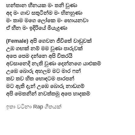
හන්තාන හීනයක මං තනි වුණා

අද මං ගාව සතුටින්ම මං හිනහුණා

මං තාම මගෙ ලෝකෙ මං හොයනවා

ඒ හීන මං ඉදිරියේ මියැදුණා
(Female) අපි ගෙවන ජීවිතේ වාඩුවක්

උඹ ගඟක් නම් මම වුණා පාරුවක්

අපෙ පෙම දන්නෙ අපි විතරයි

අවසානෙදි නැති වුණා දෙන්නගෙ යාළුකම්

උඹෙ බොරු අහලම මට මාර ෆන්

තව තව හිත හොඳටම පාරපන්

මට ඇති දැන් උඹෙ බොරු නාඩගම්

අපි මෙතනින් නවත්තමු අපෙ හාදකම්
ඉතා වටිනා Rap ගීතයක්  