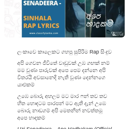
ලංකාවෙ කාලෙකට ගහපු සුපිරිම Rap සිංදුව
අපි ගෙවන ජීවිතේ වාඩුවක් උඹ ගඟක් නම්
මම වුණා පාරුවක් අපෙ පෙම දන්නෙ අපි
විතරයි අවසානෙදි නැති වුණා දෙන්නගෙ
යාළුකම්
උඹෙ බොරු අහලම මට මාර ෆන් තව තව
හිත හොඳටම පාරපන් මට ඇති දැන් උඹෙ
බොරු නාඩගම් අපි මෙතනින් නවත්තමු
අපෙ හාදකම්