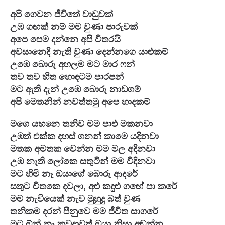
අපි ගෙවන ජීවිතේ වාඩුවක්

උඹ ගඟක් නම් මම වුණා පාරුවක්

අපෙ පෙම දන්නෙ අපි විතරයි

අවසානෙදි නැති වුණා දෙන්නගෙ යාළුකම්

උඹෙ බොරු අහලම මට මාර ෆන්

තව තව හිත හොඳටම පාරපන්

මට ඇති දැන් උඹෙ බොරු නාඩගම්

අපි මෙතනින් නවත්තමු අපෙ හාදකම්
මගෙ යහනෙ තනිව මම පාළු මකනවා

උඹත් එක්ක දහස් ගනන් කාමෙ යදිනවා

මතක අමතක වෙන්න මම මල අදිනවා

උඹ නැති ලෝකෙ සතුටින් මම විඳිනවා

මට හිමි නෑ ඔයාගේ බොරු ආදරේ

සතුට චිතකෙ දවලා, අළු කඳුළු ගඟේ පා කරේ

මම නැවියෙක් නැව මුහුදු බත් වුණ

තනිකම දරන් පීනුවෙ මම ජීවිත සාගරේ

මට ඕන් නෑ කවදාවත් ඔයා නිසා අඬන්න
