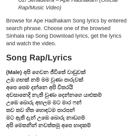
Uzi Senadeera – Ape Hadhakam (Official
Rap/Music Video)
Browse for Ape Hadhakam Song lyrics by entered
search phrase. Choose one of the browsed
Sinhala rap Song Download lyrics, get the lyrics
and watch the video.
Song Rap/Lyrics
(Male) අපි ගෙවන ජීවිතේ වාඩුවක් 
උඹ ගඟක් නම් මම වුණා පාරුවක් 
අපෙ පෙම දන්නෙ අපි විතරයි 
අවසානෙදි නැති වුණා දෙන්නගෙ යාළුකම් 
උඹෙ බොරු අහලම මට මාර ෆන් 
තව තව හිත හොඳටම පාරපන් 
මට ඇති දැන් උඹෙ බොරු නාඩගම් 
අපි මෙතනින් නවත්තමු අපෙ හාදකම් 