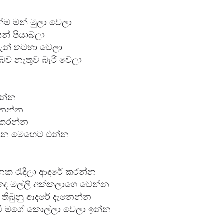
 මන් මුලා වෙලා

් පියාබලා

න් තටහා වෙලා

බව නැතුව බැරි වෙලා

න්න

ෙන්න

කරන්න 

න මෙහෙට එන්න

ැනක රැදිලා ආදරේ කරන්න

ද මල්ලි අක්කලාගෙ වෙන්න

ම තිබුනු ආදරේ දැනෙන්න

ුටි මගේ කොල්ලා වෙලා ඉන්න
