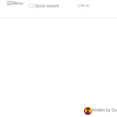
Menu
Quick search
CTRL+K
Written by Su