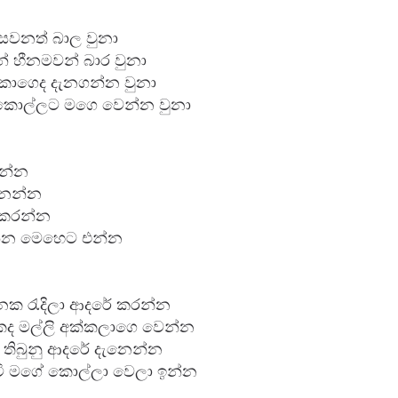
වනත් බාල වුනා

න් හීනමවන් බාර වුනා

කාගෙද දැනගන්න වුනා

 කොල්ලට මගෙ වෙන්න වුනා

න්න

ෙන්න

කරන්න 

න මෙහෙට එන්න

ැනක රැදිලා ආදරේ කරන්න

ද මල්ලි අක්කලාගෙ වෙන්න

ම තිබුනු ආදරේ දැනෙන්න

ුටි මගේ කොල්ලා වෙලා ඉන්න
