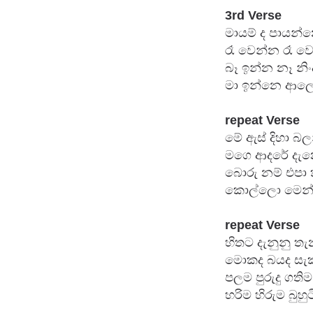
මායම් ද පායන්
රෑ වෙන්න රෑ වෙ
බෑ ඉන්න නෑ නිං
මා ඉන්නෙ ආලෙන
repeat
 Verse
මේ ඇස් දිහා බල
මගෙ ආදරේ දැන
බොරු නම් එපා 
කොල්ලො මෙන්
repeat
 Verse
හිතට දැනුනු ත
මොකද බයද සැක
පලම පුරුදු ගති
හරිම හිරුම බු