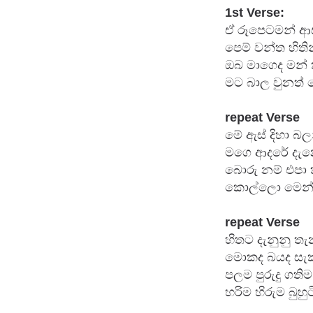
ඒ රූපෙටමන් ආස
පෙම් වන්ත හිති
ඔබ මාගෙද මන් 
මට බාල වුනත්
repeat
 Verse
මේ ඇස් දිහා බල
මගෙ ආදරේ දැන
බොරු නම් එපා 
කොල්ලො මෙන්
repeat
 Verse
හිතට දැනුනු ත
මොකද බයද සැක
පලම පුරුදු ගති
හරිම හිරුම බුහ