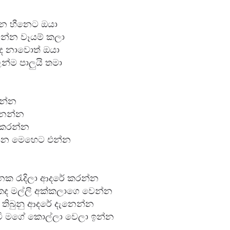
නෙ හීනෙට ඔයා

න්න වෑයම් කලා

ද නාවොත් ඔයා

්ම පාලුයි තමා

න්න

ෙන්න

කරන්න 

න මෙහෙට එන්න

ැනක රැදිලා ආදරේ කරන්න

ද මල්ලි අක්කලාගෙ වෙන්න

ම තිබුනු ආදරේ දැනෙන්න

හුටි මගේ කොල්ලා වෙලා ඉන්න