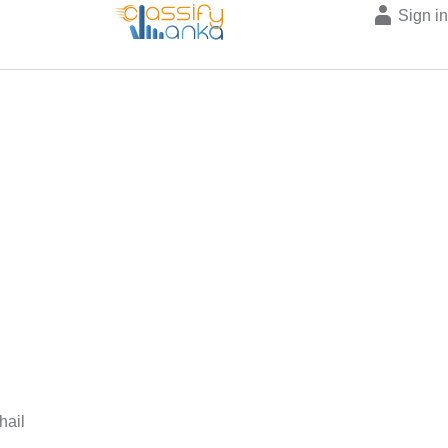
Sign i
hail