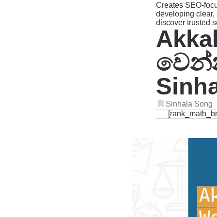
Creates SEO-focu
developing clear, 
discover trusted 
Akka
වෙන්
Sinha
Sinhala Song
[rank_math_b