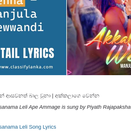
න් ආසවනත් බාල වුනා | අක්කලාගෙ වෙන්න
anama Leli Ape Ammage is sung by Piyath Rajapaksha
anama Leli Song Lyrics