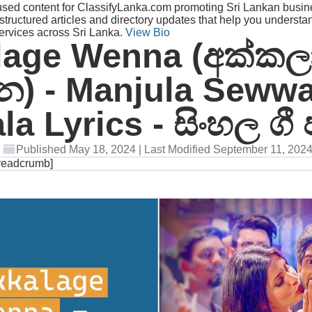
sed content for ClassifyLanka.com promoting Sri Lankan busin
structured articles and directory updates that help you understa
services across Sri Lanka.
View Bio
lage Wenna (අක්ක
න) - Manjula Seww
la Lyrics - සිංහල ගී 
Published May 18, 2024 | Last Modified September 11, 202
readcrumb]