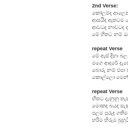
2nd Verse:
කෝලම්ද ආලෙන්ම
ආසයිද ඈතටම යන
ආවටද නාවටද දැ
මේ හිතට නම් ඔ
repeat
 Verse
මේ ඇස් දිහා බල
මගෙ ආදරේ දැන
බොරු නම් එපා 
කොල්ලො මෙන්
repeat
 Verse
හිතට දැනුනු ත
මොකද බයද සැක
පලම පුරුදු ගති
හරිම හිරුම බුහ